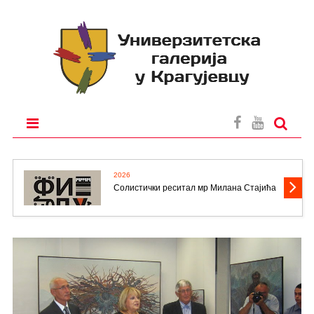
2026
Солистички реситал мр Милана Стајића