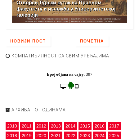
Отворен Турски кутак на Правном
факултету и изложба у Универзитетској
галерији
НОВИЈИ ПОСТ
ПОЧЕТНА
КОМПАТИБИЛНОСТ СА СВИМ УРЕЂАЈИМА
Број објава на сајту
:
397
АРХИВА ПО ГОДИНАМА
2010
2011
2012
2013
2014
2015
2016
2017
2018
2019
2020
2021
2022
2023
2024
2025