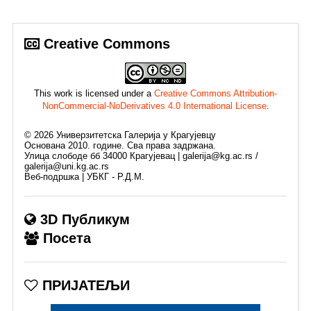
Creative Commons
This work is licensed under a
Creative Commons Attribution-
NonCommercial-NoDerivatives 4.0 International License
.
©
2026
Универзитетска Галерија у Крагујевцу
Основана 2010. године. Сва права задржана.
Улица слободе бб 34000 Крагујевац | galerija@kg.ac.rs /
galerija@uni.kg.ac.rs
Веб-подршка | УБКГ - Р.Д.М.
3D Публикум
Посета
ПРИЈАТЕЉИ