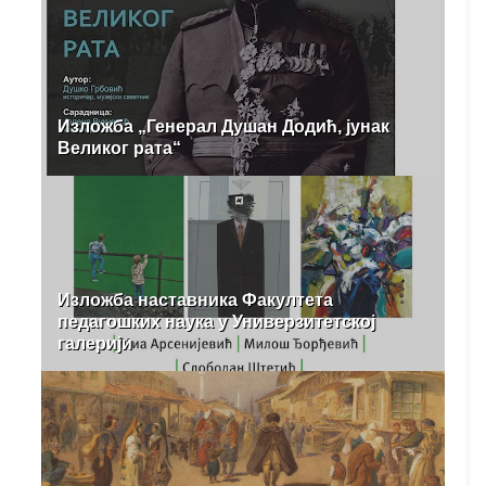
Изложба „Генерал Душан Додић, јунак
Великог рата“
Изложба наставника Факултета
педагошких наука у Универзитетској
галерији