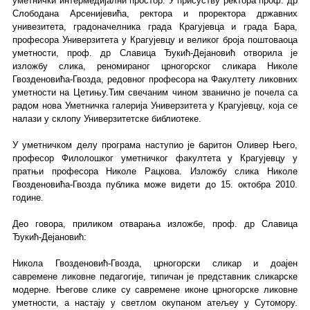
уметнички интермедијални простор. У присуству ректора проф. др
Слободана Арсенијевића, ректора и проректора државних
унивезитета, градоначелника града Крагујевца и града Бара,
професора Универзитета у Крагујевцу и великог броја поштоваоца
уметности, проф. др Славица Ђукић-Дејановић отворила је
изложбу слика, реномираног црногорског сликара Николе
Гвозденовића-Гвозда, редовног професора на Факултету ликовних
уметности на Цетињу.Тим свечаним чином званично је почела са
радом нова Уметничка галерија Универзитета у Крагујевцу, која се
налази у склопу Универзитетске библиотеке.
У уметничком делу програма наступио је баритон Оливер Њего,
професор Филолошког уметничког факултета у Крагујевцу у
пратњи професора Николе Рацкова. Изложбу слика Николе
Гвозденовића-Гвозда публика може видети до 15. октобра 2010.
године.
Део говора, приликом отварања изложбе, проф. др Славица
Ђукић-Дејановић:
Никола Гвозденовић-Гвозда, црногорски сликар и доајен
савремене ликовне педагогије, типичан је представник сликарске
модерне. Његове слике су савремене иконе црногорске ликовне
уметности, а настају у светлом окупаном атељеу у Сутомору.