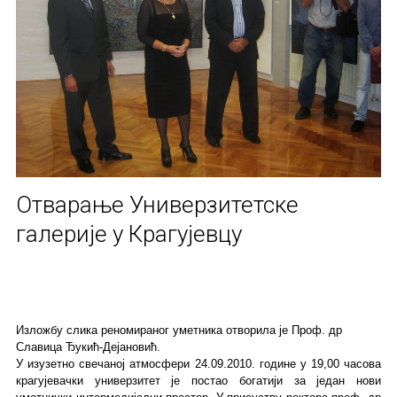
Отварање Универзитетске
галерије у Крагујевцу
Изложбу слика реномираног уметника отворила је Проф. др
Славица Ђукић-Дејановић.
У изузетно свечаној атмосфери 24.09.2010. године у 19,00 часова
крагујевачки универзитет је постао богатији за један нови