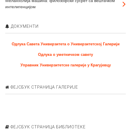
Меланхолија машина: филозофски сусрет са вештачком
интелигенцијом
ДОКУМЕНТИ
Одлука Савета Универзитета о Универзитетској Галерији
Одлука о уметничком савету
Управник Универзитетске галерије у Крагујевцу
ФЕЈСБУК СТРАНИЦА ГАЛЕРИЈЕ
ФЕЈСБУК СТРАНИЦА БИБЛИОТЕКЕ