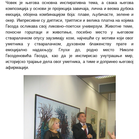
Човек је његова основна инспиративна тема, а свака његова
композиција у основи је пројекција завичаја, лична и веома дубока
емоција, обојена комбинацијом боја: плаве, љубичасте, зелене и
окер. Импресивни су диптиси, триптиси и велика платна на којима
Гвозда осликава свој ликовно–поетски универзум. Животне теме,
поносни горштаци и животиње, посебно место у његовом
стваралачком опусу заузимају козе, најчешћи су мотиви који овог
уметника у стваралачком, духовном блаженству прате и
емоцијално надахњују. Глухи до, родно место Николе
Гвозденовића Гвозда, као да је инспирисао унутрашњи мир,
историјско трајање дела овог уметника, а тиме и допринео његовој
афирмацији.