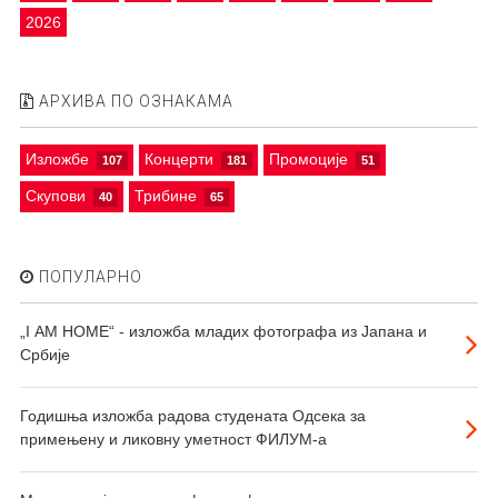
2026
АРХИВА ПО ОЗНАКАМА
Изложбе
Концерти
Промоције
107
181
51
Скупови
Трибине
40
65
ПОПУЛАРНО
„I АМ HOME“ - изложба младих фотографа из Јапана и
Србије
Годишња изложба радова студената Одсека за
примењену и ликовну уметност ФИЛУМ-а