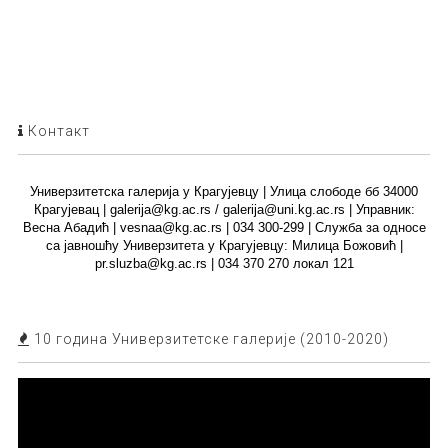
Контакт
Универзитетска галерија у Крагујевцу | Улица слободе бб 34000
Крагујевац | galerija@kg.ac.rs / galerija@uni.kg.ac.rs | Управник:
Весна Абадић | vesnaa@kg.ac.rs | 034 300-299 | Служба за односе
са јавношћу Универзитета у Крагујевцу: Милица Божовић |
pr.sluzba@kg.ac.rs | 034 370 270 локал 121
10 година Универзитетске галерије (2010-2020)