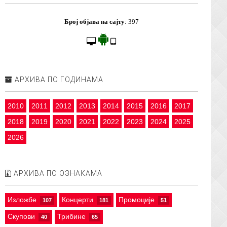
Број објава на сајту
:
397
АРХИВА ПО ГОДИНАМА
2010
2011
2012
2013
2014
2015
2016
2017
2018
2019
2020
2021
2022
2023
2024
2025
2026
АРХИВА ПО ОЗНАКАМА
Изложбе
Концерти
Промоције
107
181
51
Скупови
Трибине
40
65