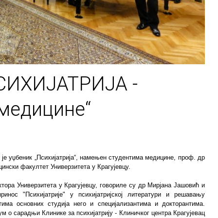
ПСИХИЈАТРИЈА -
 медицине“
н је уџбеник „Психијатрија“, намењен студентима медицине, проф. др
цински факултет Универзитета у Крагујевцу.
тора Универзитета у Крагујевцу, говориле су др Мирјана Јашовић и
инос "Психијатрије" у психијатријској литератури и решавању
тима основних студија него и специјализантима и докторантима.
 о сарадњи Клинике за психијатрију - Клиничког центра Крагујевац