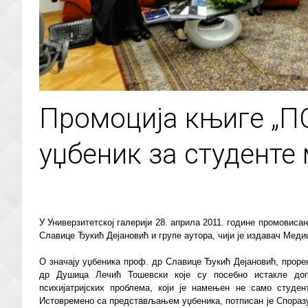
Промоција књиге „
уџбеник за студенте
У Универзитетској галерији 28. априла 2011. године промовиса
Славице Ђукић Дејановић и групе аутора, чији је издавач Меди
О значају уџбеника проф. др Славице Ђукић Дејановић, прорек
др Душица Лечић Тошевски које су посебно истакле допр
психијатријских проблема, који је намењен не само студен
Истовремено са представљањем уџбеника, потписан је Споразум