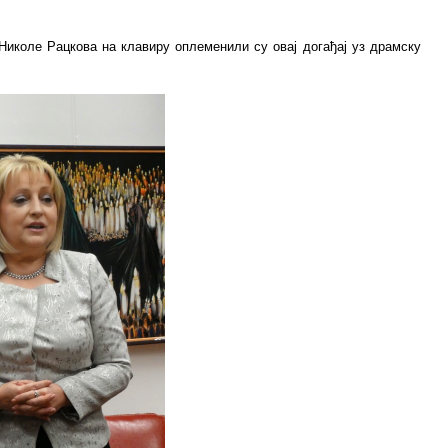
иколе Рацкова на клавиру оплеменили су овај догађај уз драмску