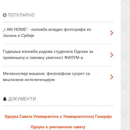
ПОПУЛАРНО
„I АМ HOME“ - изложба младих фотографа из
Јапана и Србије
Годишња изложба радова студената Одсека за
примењену и ликовну уметност ФИЛУМ-а
Меланхолија машина: филозофски сусрет са
вештачком интелигенцијом
ДОКУМЕНТИ
Одлука Савета Универзитета о Универзитетској Галерији
Одлука о уметничком савету