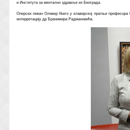
и Института за ментално здравље из Београда.
Оперски певач Оливер Њего у клавирској пратњи професора Н
интерретацију др Бранимира Радмановића.