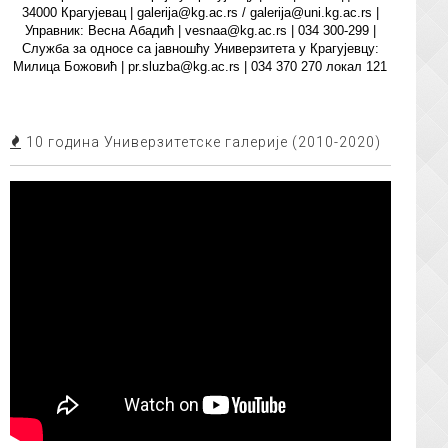
34000 Крагујевац | galerija@kg.ac.rs / galerija@uni.kg.ac.rs |
Управник: Весна Абадић | vesnaa@kg.ac.rs | 034 300-299 |
Служба за односе са јавношћу Универзитета у Крагујевцу:
Милица Божовић | pr.sluzba@kg.ac.rs | 034 370 270 локал 121
10 година Универзитетске галерије (2010-2020)