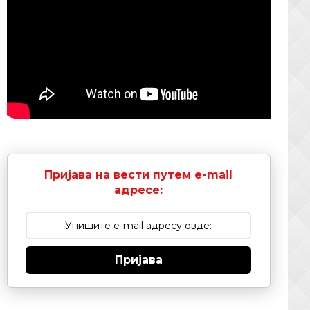
Пријава на вести путем e-mail
адресе:
Пријава