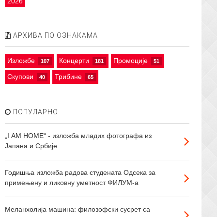
2026
АРХИВА ПО ОЗНАКАМА
Изложбе
Концерти
Промоције
107
181
51
Скупови
Трибине
40
65
ПОПУЛАРНО
„I АМ HOME“ - изложба младих фотографа из
Јапана и Србије
Годишња изложба радова студената Одсека за
примењену и ликовну уметност ФИЛУМ-а
Меланхолија машина: филозофски сусрет са