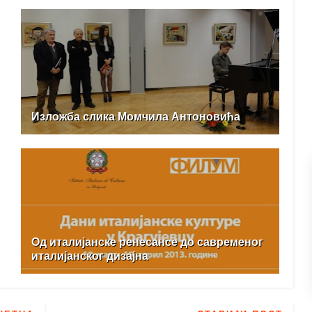
Изложба слика Момчила Антоновића
Од италијанске ренесансе до савременог
италијанског дизајна