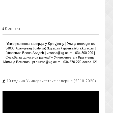
Контакт
Универзитетска галерија у Крагујевцу | Улица слободе бб
34000 Крагујевац | galerija@kg.ac.rs / galerija@uni.kg.ac.rs |
Управник: Весна Абадић | vesnaa@kg.ac.rs | 034 300-299 |
Служба за односе са јавношћу Универзитета у Крагујевцу:
Милица Божовић | pr.sluzba@kg.ac.rs | 034 370 270 локал 121
10 година Универзитетске галерије (2010-2020)