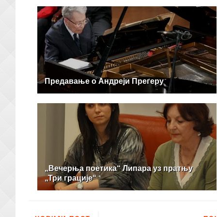
Предавање о Андреји Прегеру
„Вечерња поетика“ Липара уз пратњу
„Три грације“