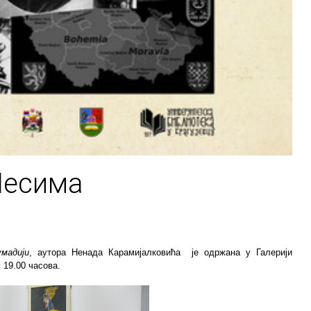
Чесима
мадији
, аутора Ненада Карамијалковића је одржана у Галерији
 19.00 часова.