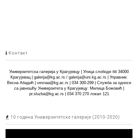
Контакт
Универзитетска галерија у Крагујевцу | Улица слободе бб 34000
Крагујевац | galerija@kg.ac.rs / galerija@uni.kg.ac.rs | Управник:
Весна Абадић | vesnaa@kg.ac.rs | 034 300-299 | Служба за односе
са јавношћу Универзитета у Крагујевцу: Милица Божовић |
pr.sluzba@kg.ac.rs | 034 370 270 локал 121
10 година Универзитетске галерије (2010-2020)