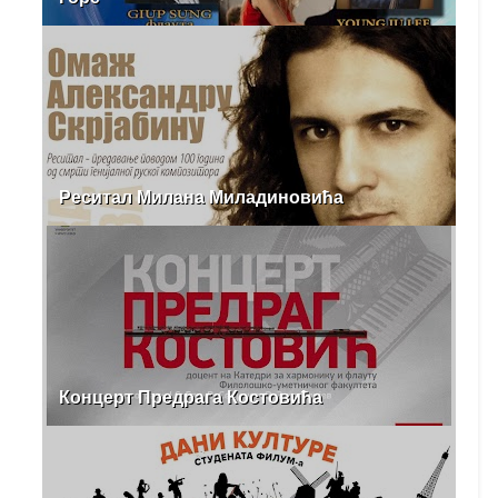
Реситал Милана Миладиновића
Концерт Предрага Костовића