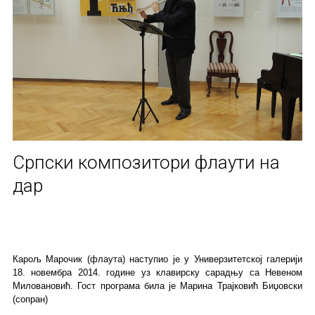
Српски композитори флаути на
дар
Карољ Марочик (флаута) наступио је у Универзитетској галерији
18. новембра 2014. године уз клавирску сарадњу са Невеном
Миловановић. Гост програма била је Марина Трајковић Биџовски
(сопран)