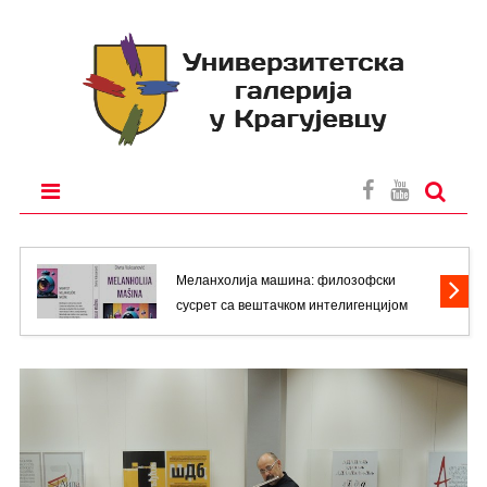
2026
Меланхолија машина: филозофски
сусрет са вештачком интелигенцијом