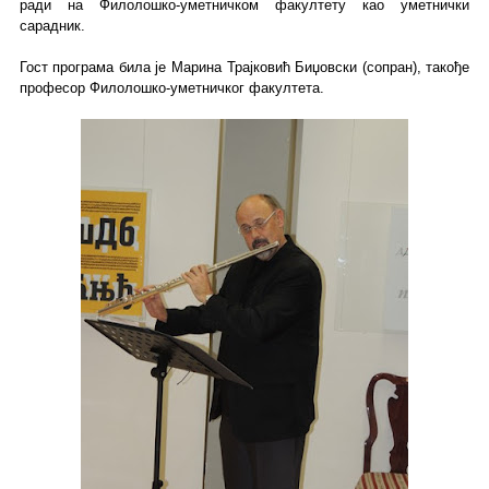
ради на Филолошко-уметничком факултету као уметнички
сарадник.
Гост програма била је Марина Трајковић Биџовски (сопран), такође
професор Филолошко-уметничког факултета.