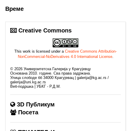
Време
Creative Commons
This work is licensed under a
Creative Commons Attribution-
NonCommercial-NoDerivatives 4.0 International License
.
©
2026
Универзитетска Галерија у Крагујевцу
Основана 2010. године. Сва права задржана.
Улица слободе бб 34000 Крагујевац | galerija@kg.ac.rs /
galerija@uni.kg.ac.rs
Веб-подршка | УБКГ - Р.Д.М.
3D Публикум
Посета