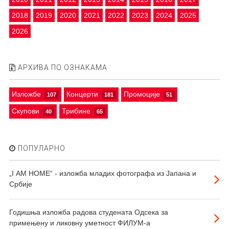
2018
2019
2020
2021
2022
2023
2024
2025
2026
АРХИВА ПО ОЗНАКАМА
Изложбе
Концерти
Промоције
107
181
51
Скупови
Трибине
40
65
ПОПУЛАРНО
„I АМ HOME“ - изложба младих фотографа из Јапана и
Србије
Годишња изложба радова студената Одсека за
примењену и ликовну уметност ФИЛУМ-а