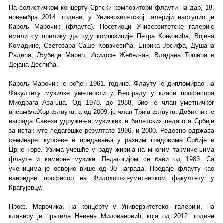
На солистичком концерту Српски композитори флаути на дар, 18.
новембра 2014. године, у Универзитетској галерији наступио је
Карољ Марочик (флаута). Посетиоци Универзитетске галерије
имали су прилику да чују композиције Петра Коњовића, Војина
Комадине, Светозара Саше Ковачевића, Енрика Јосифа, Душана
Радића, Љубице Марић, Исидоре Жебељан, Владана Тошића и
Дејана Деспића.
Карољ Марочик је рођен 1961. године. Флауту је дипломирао на
Факултету музичке уметности у Београду у класи професора
Миодрага Азањца. Од 1978. до 1988. био је члан уметничког
ансамблаХор флаута, а од 2009. је члан Tријa флаута. Добитник је
награда Савеза удружења музичких и балетских педагога Србије
за истакнуте педагошке резултате 1996. и 2000. Редовно одржава
семинаре, курсеве и предавања у разним градовима Србије и
Црне Горе. Узима учешће у раду жирија на многим такмичењима
флауте и камерне музике. Педагогијом се бави од 1983. Са
ученицима је освојио више од 90 награда. Предаје флауту као
ванредни професор на Филолошко-уметничком факултету у
Крагујевцу.
Проф. Марочика, на концерту у Универзитетској галерији, на
клавиру је пратила Невена Миловановић, која од 2012. године