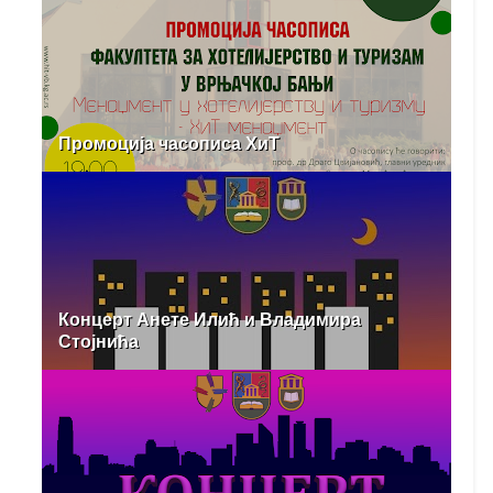
Промоција часописа ХиТ
Концерт Анете Илић и Владимира
Стојнића