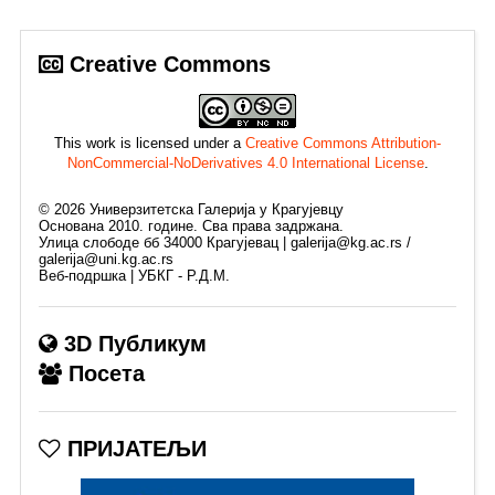
Creative Commons
This work is licensed under a
Creative Commons Attribution-
NonCommercial-NoDerivatives 4.0 International License
.
©
2026
Универзитетска Галерија у Крагујевцу
Основана 2010. године. Сва права задржана.
Улица слободе бб 34000 Крагујевац | galerija@kg.ac.rs /
galerija@uni.kg.ac.rs
Веб-подршка | УБКГ - Р.Д.М.
3D Публикум
Посета
ПРИЈАТЕЉИ