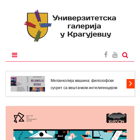
2026
Меланхолија машина: филозофски
сусрет са вештачком интелигенцијом