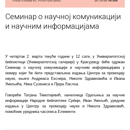
Семинар о научној комуникацији
и научним информацијама
У четвртак 2. марта текуће године у 12 сати, у Универзитетској
библиотеци (Универзитетској галерији) у Крагујевцу биће одржан
Семинар о научној комуникацији и научним информацијама у
оквиру којег ће бити представљена издања Центра за промоцију
науке, књиге Андреаса Екснера, Николе Здравковића и Ивана
Умељића, Ника Сузениса и Пјера Ласлоа.
Говориће Татјана Тимотијевић, начелница Одељења за научне
информације Народне библиотеке Србије, Иван Умељић, уредник
издања у Центру за промоцију науке и Никола Здравковић,
помоћник уредника часописа Елементи.