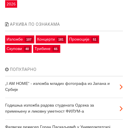
2026
АРХИВА ПО ОЗНАКАМА
Изложбе
Концерти
Промоције
107
181
51
Скупови
Трибине
40
65
ПОПУЛАРНО
„I АМ HOME“ - изложба младих фотографа из Јапана и
Србије
Годишња изложба радова студената Одсека за
примењену и ликовну уметност ФИЛУМ-а
Филмски режисер Горан Паскаљевић у Универзитетској