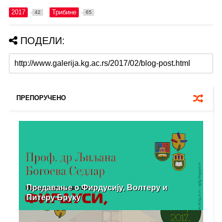
2017
Трибине
42
65
ПОДЕЛИ:
ПРЕПОРУЧЕНО
Предавање о Фирдусију, Волтеру и
Питеру Бруку