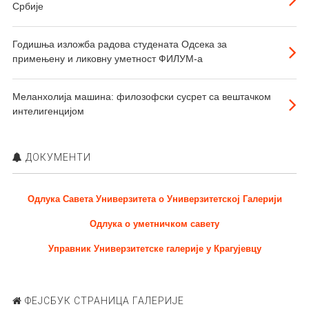
Србије
Годишња изложба радова студената Одсека за
примењену и ликовну уметност ФИЛУМ-а
Меланхолија машина: филозофски сусрет са вештачком
интелигенцијом
ДОКУМЕНТИ
Одлука Савета Универзитета о Универзитетској Галерији
Одлука о уметничком савету
Управник Универзитетске галерије у Крагујевцу
ФЕЈСБУК СТРАНИЦА ГАЛЕРИЈЕ