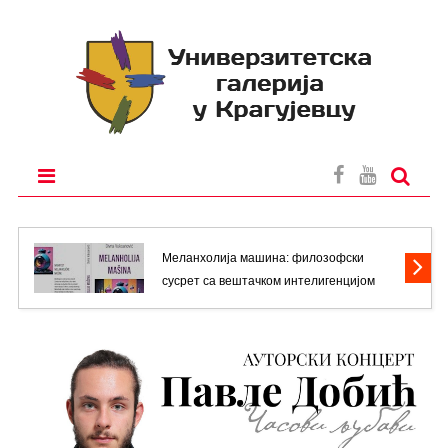
2026
Меланхолија машина: филозофски
сусрет са вештачком интелигенцијом