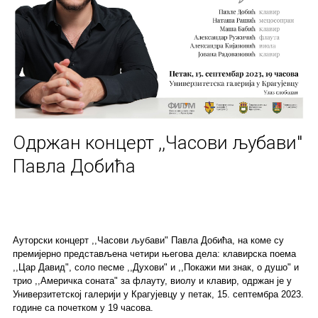
Одржан концерт ,,Часови љубави"
Павла Добића
Ауторски концерт ,,Часови љубави" Павла Добића, на коме су
премијерно представљена четири његова дела: клавирска поема
,,Цар Давид", соло песме ,,Духови" и ,,Покажи ми знак, о душо" и
трио ,,Америчка соната" за флауту, виолу и клавир, одржан је у
Универзитетској галерији у Крагујевцу у петак, 15. септембра 2023.
године са почетком у 19 часова.