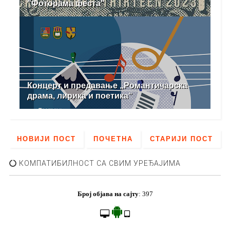
"Фоторама феста"
Концерт и предавање „Романтичарска
драма, лирика и поетика“
НОВИЈИ ПОСТ
ПОЧЕТНА
СТАРИЈИ ПОСТ
КОМПАТИБИЛНОСТ СА СВИМ УРЕЂАЈИМА
Број објава на сајту
:
397