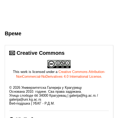
Време
Creative Commons
This work is licensed under a
Creative Commons Attribution-
NonCommercial-NoDerivatives 4.0 International License
.
©
2026
Универзитетска Галерија у Крагујевцу
Основана 2010. године. Сва права задржана.
Улица слободе бб 34000 Крагујевац | galerija@kg.ac.rs /
galerija@uni.kg.ac.rs
Веб-подршка | УБКГ - Р.Д.М.