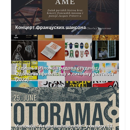
Концерт француских шансона
Годишња изложба радова студената
Одсека за примењену и ликовну уметност
(2023)
Изложба "Атавизам/наслеђе" у оквиру 13.