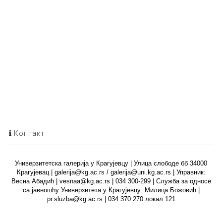
Контакт
Универзитетска галерија у Крагујевцу | Улица слободе бб 34000
Крагујевац | galerija@kg.ac.rs / galerija@uni.kg.ac.rs | Управник:
Весна Абадић | vesnaa@kg.ac.rs | 034 300-299 | Служба за односе
са јавношћу Универзитета у Крагујевцу: Милица Божовић |
pr.sluzba@kg.ac.rs | 034 370 270 локал 121